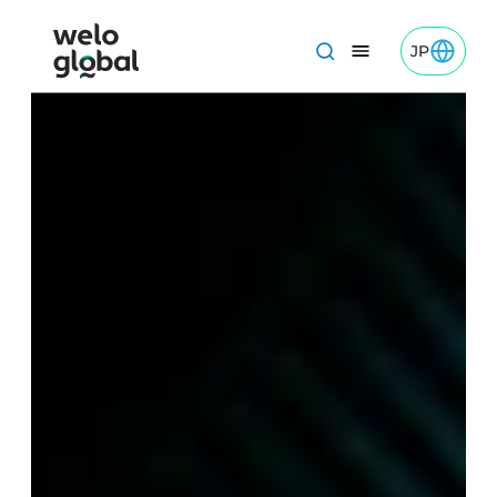
コ
ン
JP
Toggle JP
Welo Global: Japanese logo
テ
ン
ツ
へ
ス
キ
ッ
プ